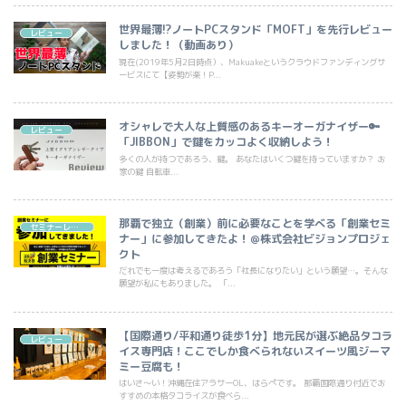
世界最薄!?ノートPCスタンド「MOFT」を先行レビュー
レビュー
しました！（動画あり）
現在(2019年5月2日時点）、Makuakeというクラウドファンディングサ
ービスにて【姿勢が楽！P...
オシャレで大人な上質感のあるキーオーガナイザー🔑
レビュー
「JIBBON」で鍵をカッコよく収納しよう！
多くの人が持つであろう、鍵。 あなたはいくつ鍵を持っていますか？ お
家の鍵 自転車...
那覇で独立（創業）前に必要なことを学べる「創業セミ
セミナーレビュー
ナー」に参加してきたよ！＠株式会社ビジョンプロジェ
クト
だれでも一度は考えるであろう「社長になりたい」という願望…。そんな
願望が私にもありました。 「...
【国際通り/平和通り徒歩1分】地元民が選ぶ絶品タコラ
レビュー
イス専門店！ここでしか食べられないスイーツ風ジーマ
ミー豆腐も！
はいさ〜い！沖縄在住アラサーOL、はらぺです。 那覇国際通り付近でお
すすめの本格タコライスが食べら...