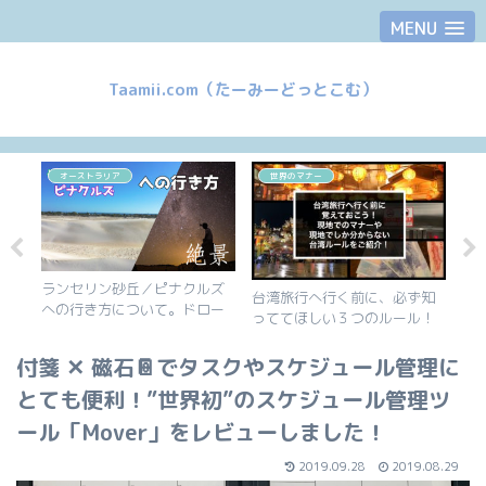
MENU
Taamii.com（たーみーどっとこむ）
オーストラリア
世界のマナー
ランセリン砂丘／ピナクルズ
【
台湾旅行へ行く前に、必ず知
？
への行き方について。ドロー
約
っててほしい３つのルール！
0度
ン空撮や星空撮影で絶景を満
予
日本での当たり前が罰金に繋
の使い
喫してきました。
ス
がる可能性があります。
し
付箋 ✕ 磁石📔でタスクやスケジュール管理に
とても便利！”世界初”のスケジュール管理ツ
ール「Mover」をレビューしました！
2019.09.28
2019.08.29