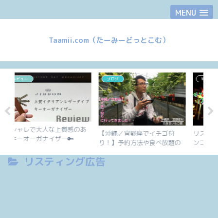
MENU
Taamii.com（たーみーどっとこむ）
ブログ
Web集客
あ
【
【沖縄／宜野座でイチゴ狩
リスティング広告(Y/G)でパチ
ス
り！】予約方法や食べ放題の
ンコなどギャンブルコンテン
よく
る
内容、イチゴの種類など直接
ツを配信する際の注意点
リスティング広告
を
調べてきました。